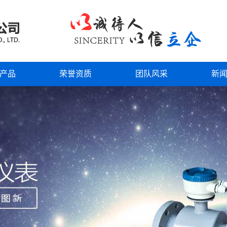
产品
荣誉资质
团队风采
新
流量计
行
流量计
公
流量计
技
流量计
装置
流量计
波系列