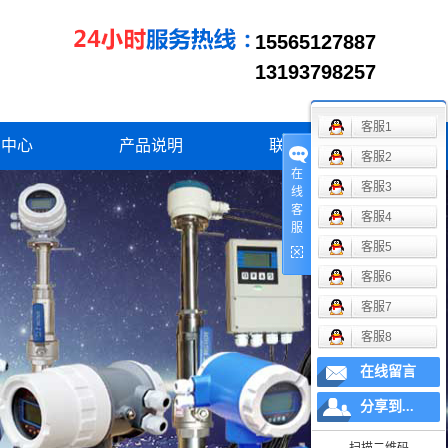
15517801077
15565127887
13193798257
13569509098
客服1
闻中心
产品说明
联系我们
客服2
在
业资讯
客服3
线
客
客服4
司新闻
服
客服5
术资讯
客服6
客服7
客服8
在线留言
分享到...