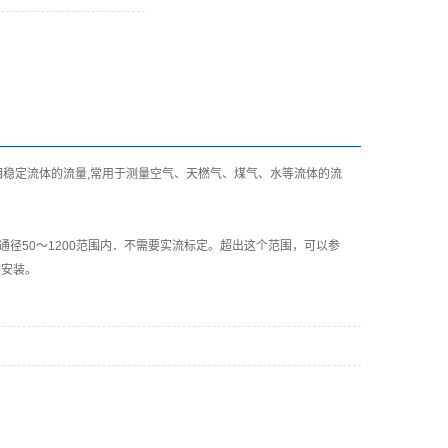
中单相稳定流体的流量,常用于测量空气、天橪气、煤气、水等流体的流
径50～1200范围内．不需要实流标定。超出这个范围，可以参
输安装。