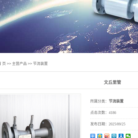
计系列
/差压系列
质量流量计
旋涡
首 页
>>
主营产品
>>
节流装置
文丘里管
所属分类：
节流装置
点击次数：
4186
发布日期：
2025/09/25