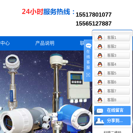
15517810708
15517801077
15565127887
13193798257
客服1
13569509098
闻中心
产品说明
联系我们
客服2
在
业资讯
客服3
线
客
客服4
司新闻
服
客服5
术资讯
客服6
客服7
客服8
在线留言
分享到...