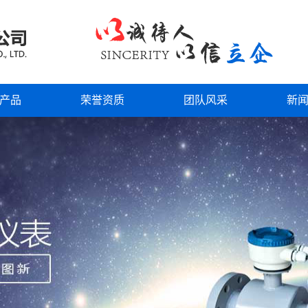
产品
荣誉资质
团队风采
新
流量计
行
流量计
公
流量计
技
流量计
装置
流量计
波系列