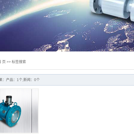
计系列
/差压系列
质量流量计
旋涡
首 页
>> 标签搜索
果：产品：1个,新闻：0个