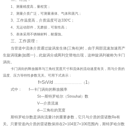
1、测量精度高，量程宽；
2、测量介质广泛，可测量液体、气体和蒸汽；
3、工作温度高，介质温度可达330℃；
4、无运动部件，无磨损，可靠性高；
5、表体采用不锈钢材料，耐腐蚀。
三、工作原理：
当管道中流体介质通过旋涡发生体(三角柱)时，由于局部流速加速而产
生旋涡现象(如图一)，此旋涡分成两列交替地出现，这种旋涡列被称为卡门
涡街。
卡门涡街的释放频率与三角柱宽度尺寸和流体的流动速度有关，而与介质的
温度、压力等特性参数无关。可用下式表示：
f=S
V/d
1
t
……………………（
）
式中： f—卡门涡街的释放频率
S
t
—斯特罗哈尔（Strouhal）数
V—介质流速
d—三角柱的宽度
斯特罗哈尔数是涡街流量计的重要参数，它只与介质的雷诺数Re有
关。只要管道内介质的雷诺数保持在2×10
4
至7×10
6
范围内，斯特罗哈尔数